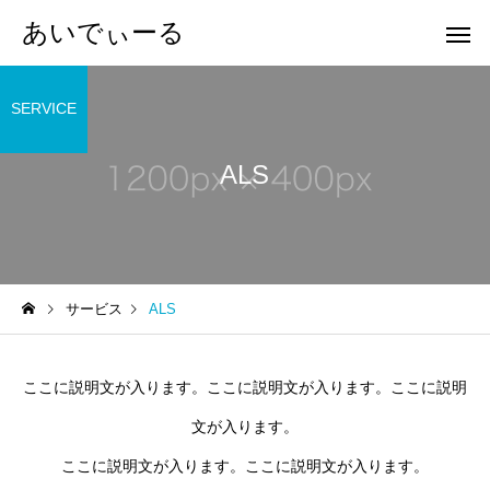
あいでぃーる
SERVICE
ALS
家族指導
パーキンソン病
ブログ
ブログ
サービス
ALS
対応できる病名や症状につ
訪問看護について
いて
筋骨格筋系疾患・運動
悪性新生物
ここに説明文が入ります。ここに説明文が入ります。ここに説明
器疾患
文が入ります。
ここに説明文が入ります。ここに説明文が入ります。